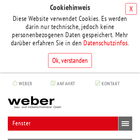
Cookiehinweis
X
Diese Website verwendet Cookies. Es werden
darin nur technische, jedoch keine
personenbezogenen Daten gespeichert. Mehr
darüber erfahren Sie in den
Datenschutzinfos
.
Ok, verstanden
Skip
to
WEBER
ANFAHRT
KONTAKT
main
Siegmar
content
Weber
GmbH
Fenster
Toggl
navig